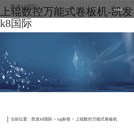
凯发k8国际
上辊数控万能式卷板机-凯发
toggle
——
——
——
navigatio
k8国际
新闻动态
news
当前位置：
凯发k8国际
>
tag标签
> 上辊数控万能式卷板机