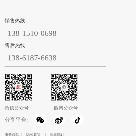
销售热线
138-1510-0698
售后热线
138-6187-6638
微信公众号
微博公众号
分享平台:
服务条款
|
隐私政策
|
流量统计