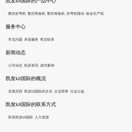
凯发k8国际的产品中心
数控折弯机
数控剪板机
数控卷板机
折弯机随动
钣金生产线
服务中心
常见问题
承诺服务
售后联系
新闻动态
公司动态
机床资讯
成功案例
凯发k8国际的概况
发展历程
凯发k8国际的文化
企业荣誉
社会公益
凯发k8国际的联系方式
联系凯发k8国际
人力资源