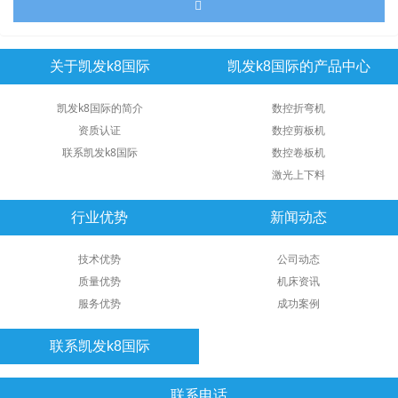
关于凯发k8国际
凯发k8国际的产品中心
凯发k8国际的简介
数控折弯机
资质认证
数控剪板机
联系凯发k8国际
数控卷板机
激光上下料
行业优势
新闻动态
技术优势
公司动态
质量优势
机床资讯
服务优势
成功案例
联系凯发k8国际
联系电话