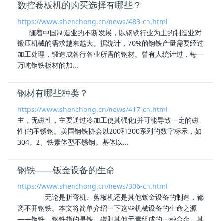
数控卷板机的购买选择有哪些？
https://www.shenchong.cn/news/483-cn.html
随着中国制造业的不断发展，以
钢铁
行业为主的制造业对
锻压机械的需求越来越大。据统计，70%的
钢铁
产量需要经过
加工处理，锻造成各行各业所需的钢材。曾有人统计过，每一
万吨
钢铁
板材的加...
钢材有哪些种类？
https://www.shenchong.cn/news/417-cn.html
主，无磁性，主要通过冷加工使其强化(并可能导致一定的磁
性)的不锈钢。美国
钢铁
协会以200和300系列的数字标示，如
304。2、铁素体型不锈钢。基体以...
钢铁——钣金设备的生命
https://www.shenchong.cn/news/306-cn.html
无论是折弯机、剪板机还是其他钣金设备的制造，都
离不开
钢铁
。本文将简单介绍一下这些机械设备的生命之源
——
钢铁
。
钢铁
指的是铁、碳和其他元素组成的一种合金。其