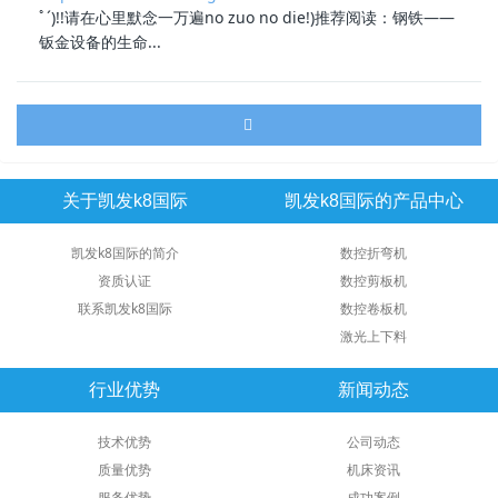
ﾟ´)!!请在心里默念一万遍no zuo no die!)推荐阅读：
钢铁
——
钣金设备的生命...
关于凯发k8国际
凯发k8国际的产品中心
凯发k8国际的简介
数控折弯机
资质认证
数控剪板机
联系凯发k8国际
数控卷板机
激光上下料
行业优势
新闻动态
技术优势
公司动态
质量优势
机床资讯
服务优势
成功案例