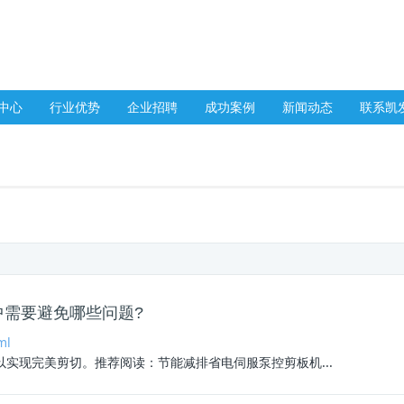
中心
行业优势
企业招聘
成功案例
新闻动态
联系凯
需要避免哪些问题?
ml
以实现完美剪切。推荐阅读：
节能减排省电
伺服泵控剪板机...