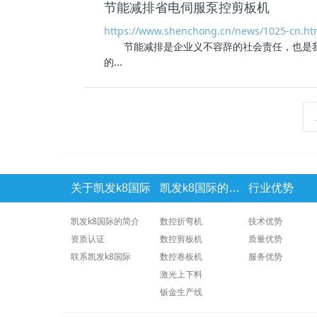
节能减排省电伺服泵控剪板机
https://www.shenchong.cn/news/1025-cn.ht
节能减排是企业义不容辞的社会责任，也是我
的...
关于凯发k8国际
凯发k8国际的产品中心
行业优势
凯发k8国际的简介
数控折弯机
技术优势
资质认证
数控剪板机
质量优势
联系凯发k8国际
数控卷板机
服务优势
激光上下料
钣金生产线