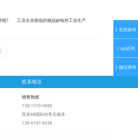
作呢? 工业企业面临的挑战缺电对工业生产
在线咨询
qq咨询
页
微信咨询
联系电话
销售热线
138-1510-0698
凯发k8国际的售后服务
138-6187-6638