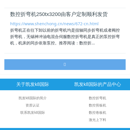
数控折弯机250tx3200由客户定制顺利发货
https://www.shenchong.cn/news/672-cn.html
折弯机正在往下卸以前的折弯机均是扭轴同步折弯机或者阀控
折弯机，无锡神冲
油电混合
伺服数控折弯机是真正的泵控折弯
机，机床的同步依靠泵控。推荐阅读：数控折...
关于凯发k8国际
凯发k8国际的产品中心
凯发k8国际的简介
数控折弯机
资质认证
数控剪板机
联系凯发k8国际
数控卷板机
激光上下料