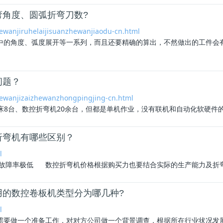
角度、圆弧折弯刀数?
wanjiruhelaijisuanzhewanjiaodu-cn.html
的角度、弧度展开等一系列，而且还要精确的算出，不然做出的工件会有
问题？
ewanjizaizhewanzhongpingjing-cn.html
8台、数控折弯机20余台，但都是单机作业，没有联机和自动化软硬件的辅
折弯机有哪些区别？
l
机故障率极低 数控
折弯机价格
根据购买力也要结合实际的生产能力及折弯
用的数控卷板机类型分为哪几种?
l
需要做一个准备工作，对对方公司做一个背景调查，根据所在行业状况发