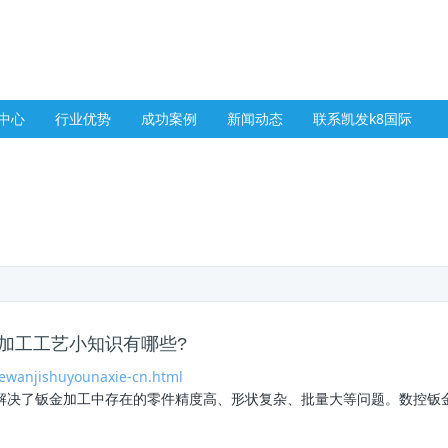
中心
行业优势
成功案例
新闻动态
联系凯发k8国际
加工工艺小知识有哪些?
ewanjishuyounaxie-cn.html
决了钣金加工中存在的零件精度高、形状复杂、批量大等问题。数控钣金